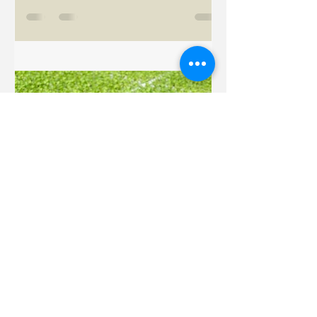
Paolo Notaristefano
3 mag 2025
Tempo di lettura: 3 min
Controllo della filatura e
fisiologia