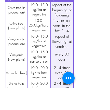
10.0 - 15.0
repeat at the
Olive tree (in
kg/ha at
beginning of
production)
vegetative
flowering
restart
10.0 -
2 votes per
Olive tree
25.0kg/ha at
year, in the
(new plants)
vegetative
first 3 - 4
awakening
years
10.0 - 15.0
repeat at
Vineyards (in
and after 30
kg/ha at
flowering, at
production)
days
vegetative
veraison
restart
10.0 - 15.0
every 30
Vineyards
kg/ha at
(new plants)
days
transplant or
vegetative
10.0 - 20.0
2 - 4 times
awakening
kg/ha from
Actinidia (Kiwi)
every 20
vegetative
days
awakening
Stone fruits
10,0 - 20,0
2 - 4 times
(Cherry, Plum,
kg/ha da
every 20
Apricot,
risveglio
days
Peach, etc.)
vegetativo
10.0 - 20.0
ripetere alla
kg/ha at
Pero e Melo
fioritura e
vegetative
successivamente